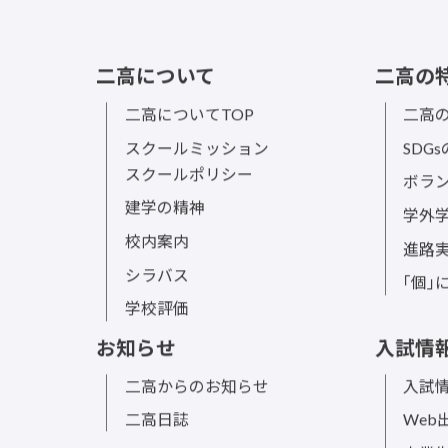
二高について
二高の
二高についてTOP
二高の
スクールミッション
SDG
スクールポリシー
ボラ
建学の精神
学外
校内案内
進路
シラバス
｢個｣
学校評価
お知らせ
入試情
二高からのお知らせ
入試情