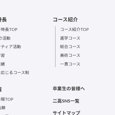
特長
コース紹介
特長TOP
コース紹介TOP
sの活動
進学コース
ンティア活動
総合コース
学習
美術コース
実績
一貫コース
に応じるコース制
卒業生の皆様へ
報
報TOP
二高SNS一覧