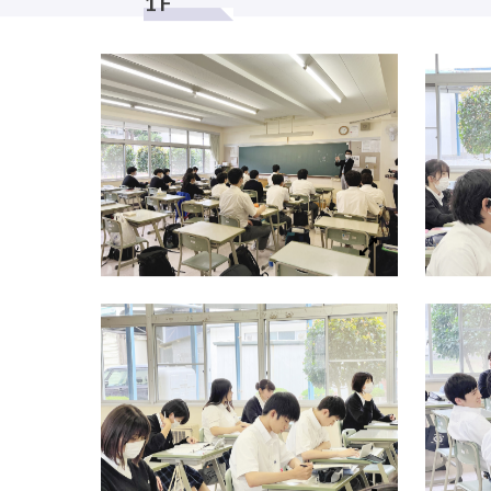
NORTH BUILD
北棟校舎
1 F