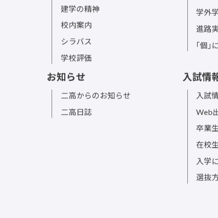
建学の精神
学外
校内案内
進路
シラバス
｢個｣
学校評価
お知らせ
入試情
二高からのお知らせ
入試情
二高日誌
Web
卒業
在校
入学
選抜