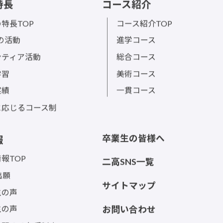
特長
コース紹介
特長TOP
コース紹介TOP
sの活動
進学コース
ンティア活動
総合コース
学習
美術コース
実績
一貫コース
に応じるコース制
卒業生の皆様へ
報
報TOP
二高SNS一覧
出願
サイトマップ
生の声