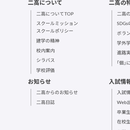
二高について
二高の
二高についてTOP
二高の
スクールミッション
SDG
スクールポリシー
ボラ
建学の精神
学外
校内案内
進路
シラバス
｢個｣
学校評価
お知らせ
入試情
二高からのお知らせ
入試情
二高日誌
Web
卒業