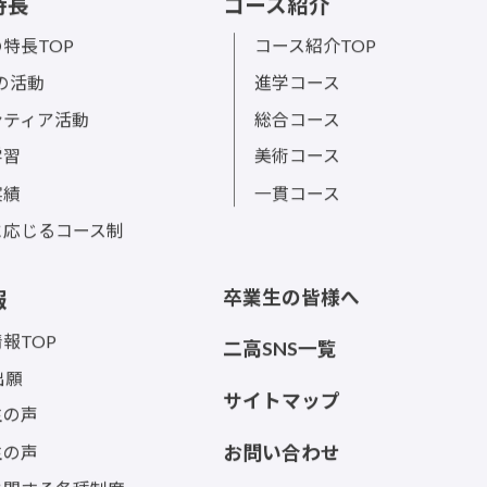
特長
コース紹介
特長TOP
コース紹介TOP
sの活動
進学コース
ンティア活動
総合コース
学習
美術コース
実績
一貫コース
に応じるコース制
卒業生の皆様へ
報
報TOP
二高SNS一覧
出願
サイトマップ
生の声
生の声
お問い合わせ