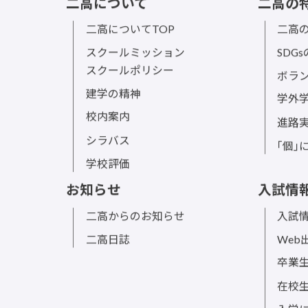
二高について
二高の
二高についてTOP
二高の
スクールミッション
SDG
スクールポリシー
ボラ
建学の精神
学外
校内案内
進路
シラバス
｢個｣
学校評価
お知らせ
入試情
二高からのお知らせ
入試情
二高日誌
Web
卒業
在校