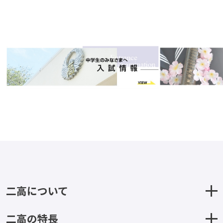
二高について
二高の特長