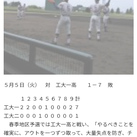
５月５日（火） 対 工大一高 １－７ 敗
１
２
３
４
５
６
７
８
９
計
工大一
２
２
０
０
１
０
０
０
２
７
工大二
０
０
０
１
０
０
０
０
０
１
春季地区予選では工大一高と戦い、「やるべきことを
確実に、アウトを一つずつ取って、大量失点を防ぎ、チ