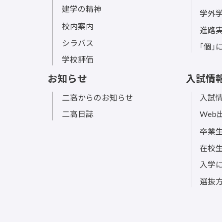
二高について
二高の
二高についてTOP
二高の
スクールミッション
SDG
スクールポリシー
ボラ
建学の精神
学外
校内案内
進路
シラバス
｢個｣
学校評価
お知らせ
入試情
二高からのお知らせ
入試情
二高日誌
Web
卒業
在校