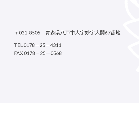
に関する各種制度
プライバシーポリシー
方法について
特定個人情報等の取扱いに関
〒031-8505 青森県八戸市大字妙字大開67番地
TEL 0178－25－4311
FAX 0178－25－0568