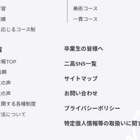
特長
コース紹介
特長TOP
コース紹介TOP
sの活動
進学コース
ンティア活動
総合コース
学習
美術コース
実績
一貫コース
に応じるコース制
卒業生の皆様へ
報
報TOP
二高SNS一覧
出願
サイトマップ
生の声
生の声
お問い合わせ