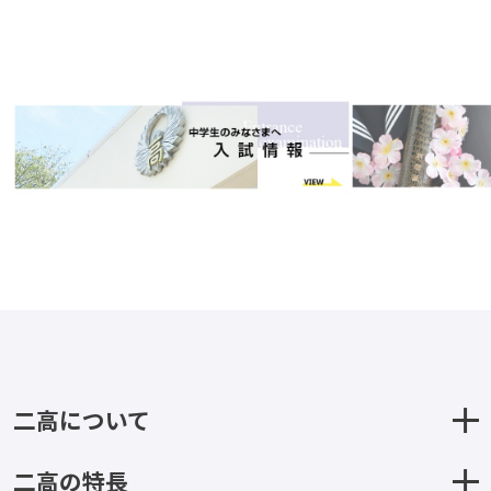
二高について
二高の特長