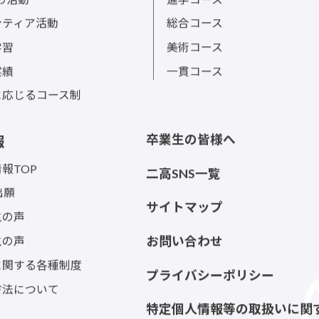
sの活動
進学コース
ンティア活動
総合コース
学習
美術コース
実績
一貫コース
に応じるコース制
卒業生の皆様へ
報
報TOP
二高SNS一覧
出願
サイトマップ
生の声
生の声
お問い合わせ
に関する各種制度
プライバシーポリシー
方法について
特定個人情報等の取扱いに関