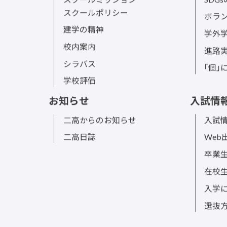
スクールミッション
SDG
スクールポリシー
ボラ
建学の精神
学外
校内案内
進路
シラバス
｢個｣
学校評価
お知らせ
入試情
二高からのお知らせ
入試情
二高日誌
Web
卒業
在校
入学
選抜