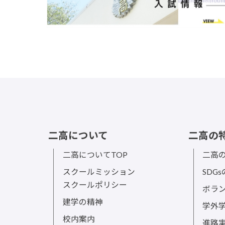
二高について
二高の
二高についてTOP
二高の
スクールミッション
SDG
スクールポリシー
ボラ
建学の精神
学外
校内案内
進路