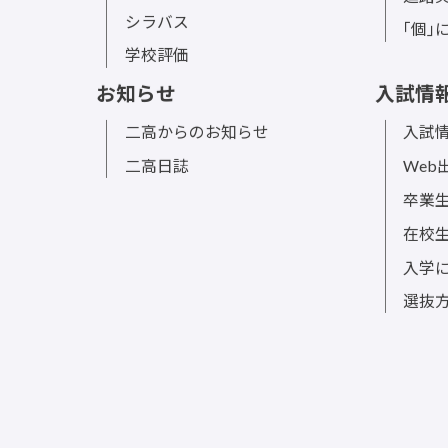
シラバス
｢個｣
学校評価
お知らせ
入試情
二高からのお知らせ
入試情
二高日誌
Web
卒業
在校
入学
選抜