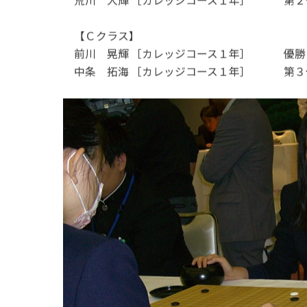
荒川 大輝 ［カレッジコース１年］ 第２
【Ｃクラス】
前川 晃輝 ［カレッジコース１年］ 優勝
中条 拓海 ［カレッジコース１年］ 第３