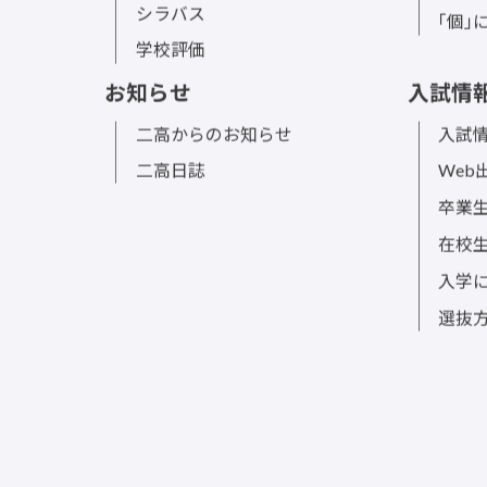
シラバス
｢個｣
学校評価
お知らせ
入試情
二高からのお知らせ
入試情
二高日誌
Web
卒業
在校
入学
選抜