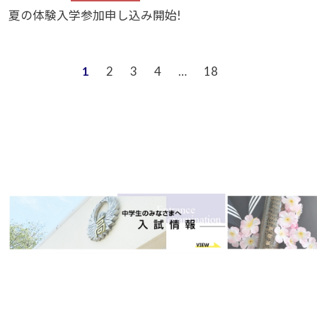
夏の体験入学参加申し込み開始!
1
2
3
4
…
18