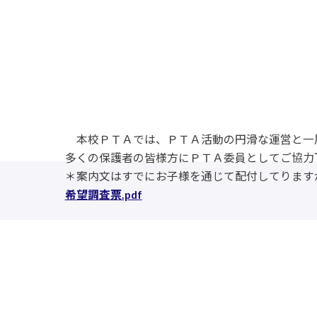
本校ＰＴＡでは、ＰＴＡ活動の円滑な運営と一層
多くの保護者の皆様方にＰＴＡ委員としてご協力
＊案内文はすでにお子様を通じて配付してります
希望調査票.pdf