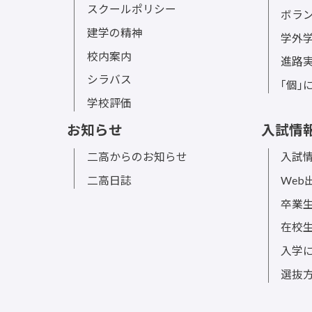
スクールポリシー
ボラ
建学の精神
学外
校内案内
進路
シラバス
｢個｣
学校評価
お知らせ
入試情
二高からのお知らせ
入試情
二高日誌
Web
卒業
在校
入学
選抜