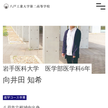
岩手医科大学 医学部医学科6年
向井田 知希
進学コース卒業
八戸市立根城中出身