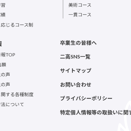
sの活動
進学コース
ンティア活動
総合コース
学習
美術コース
実績
一貫コース
に応じるコース制
卒業生の皆様へ
報
報TOP
二高SNS一覧
出願
サイトマップ
生の声
生の声
お問い合わせ
に関する各種制度
プライバシーポリシー
方法について