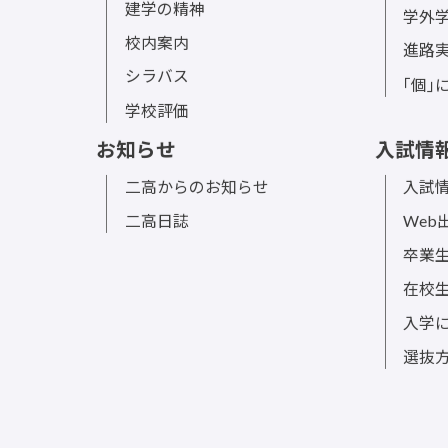
スクールミッション
SDG
スクールポリシー
ボラ
建学の精神
学外
校内案内
進路
シラバス
｢個｣
学校評価
お知らせ
入試情
二高からのお知らせ
入試情
二高日誌
Web
卒業
在校
入学
選抜