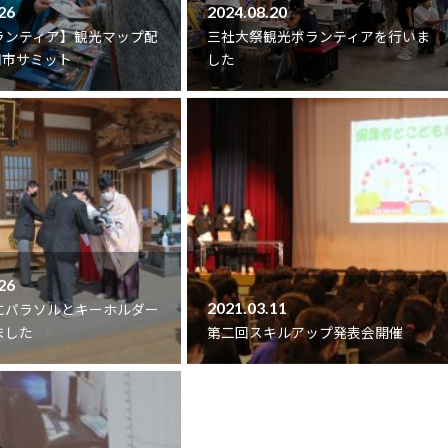
26
2024.08.20
ランティア】観光マップ配
三社大祭観光ボランティアを行いま
朝市サミット
した
26
2021.03.11
にパラソルとキーホルダー
ました
第二回スキルアップ発表会開催