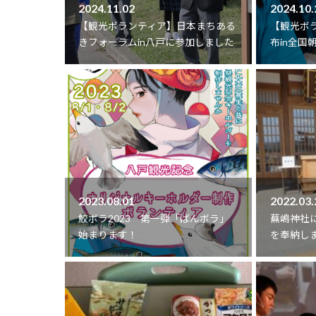
2024.11.02
2024.10.
【観光ボランティア】日本まちある
【観光ボ
きフォーラムin八戸に参加しました
布in全国
2023.08.01
2022.03.
鮫ボラ2023 第一弾「ばんボラ」
蕪嶋神社
始まります！
を奉納し