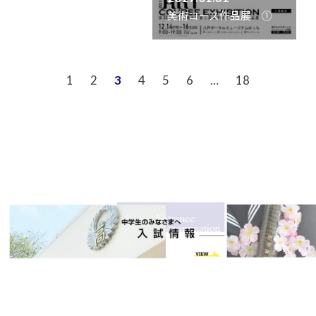
美術コース作品展 ➀
1
2
3
4
5
6
…
18